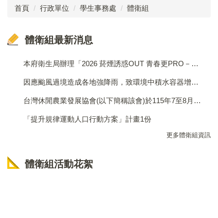
首頁
行政單位
學生事務處
體衛組
成員介紹
體衛組最新消息
工作執掌
法令規章
本府衛生局辦理「2026 菸煙誘惑OUT 青春更PRO－反菸短影音創意競賽」活動，請學校轉知學生踴躍參與徵件
業務成果
因應颱風過境造成各地強降雨，致環境中積水容器增加，請學校加強校園巡檢、環境整頓及孳生源清除工作，以降低登革熱流行風險
台灣休閒農業發展協會(以下簡稱該會)於115年7至8月間辦理「教師食農體驗交流暨專業成長研習」活動，敬請各校協助轉知所屬教師並鼓勵教師踴躍報名參加
表單下載
「提升規律運動人口行動方案」計畫1份
訓育組
更多體衛組資訊
生教組
體衛組活動花絮
體衛組
學生懲戒委員會
性別平等教育委員會