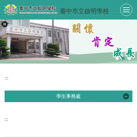
跳
臺中市立啟明學校
到
主
要
內
容
區
:::
學生事務處
學生事務處
:::
最新消息
單位介紹