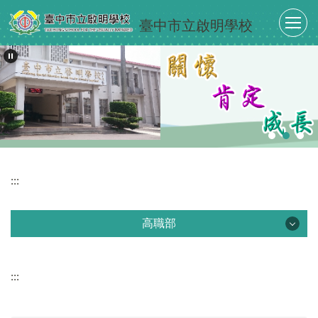
跳
臺中市立啟明學校
到
主
要
內
容
區
:::
高職部
高職部
:::
招生資訊
保健按摩服務科