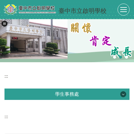
跳
臺中市立啟明學校
到
主
要
內
容
區
:::
學生事務處
學生事務處
:::
最新消息
單位介紹