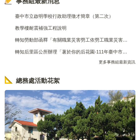
事務組最新消息
請購系統
臺中市立啟明學校行政助理徵才簡章（第二次）
公文整合資訊系統
教學樓耐震補強工程說明
財產管理系統
轉知勞動部函釋「有關職業災害勞工依勞工職業災害保險及保護法第80條規 定領取之照護補助，雇主抵充勞動基準法第59條規定之職 業災害補償疑義一案」
電子看板管理系統
轉知后里區公所辦理「薯於你的后花園-111年臺中市后里區馬鈴薯暨花卉產業文化活動」
更多事務組最新資訊
總務處活動花絮