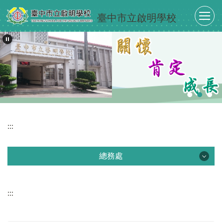
跳
臺中市立啟明學校
到
主
要
內
容
區
:::
總務處
總務處
:::
最新消息
單位介紹