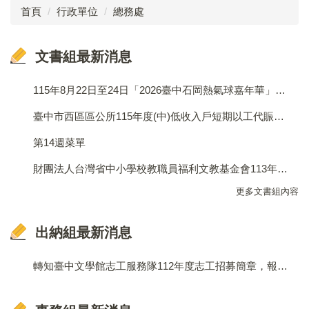
首頁
行政單位
總務處
成員介紹
文書組最新消息
工作執掌
法令規章
115年8月22日至24日「2026臺中石岡熱氣球嘉年華」活動訊息
表單下載
臺中市西區區公所115年度(中)低收入戶短期以工代賑人員徵才公告
第14週菜單
文書組
財團法人台灣省中小學校教職員福利文教基金會113年度週休二日森林生態及單身聯誼活動訊息
出納組
更多文書組內容
事務組
出納組最新消息
無障礙設施推動委員會
節約能源推動小組
轉知臺中文學館志工服務隊112年度志工招募簡章，報名自即日起至112年9月25日(一)止，歡迎有興趣的民眾踴躍參加。
校園安全警示區域平面圖