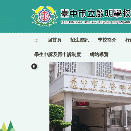
跳
到
主
要
內
容
:::
回首頁
招生資訊
學校簡介
行
區
學生申訴及再申訴制度
網站導覽