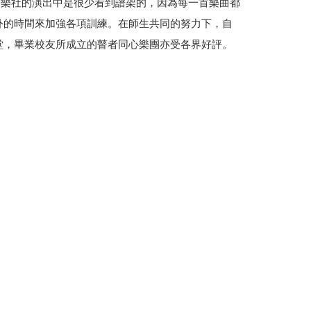
國樂社的演出中是很少看到譜架的，因為每一首樂曲都
外的時間來加強各項訓練。在師生共同的努力下，自
堂，畢業校友所成立的瞽者同心樂團亦受各界好評。