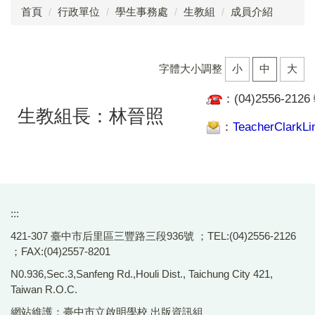
首頁
行政單位
學生事務處
生教組
成員介紹
成員介紹
工作執掌
字體大小調整
小
中
大
法令規章
：(04)2556-2126
生教組長：林晉照
業務成果
：
TeacherClarkLi
表單下載
訓育組
生教組
:::
421-307 臺中市后里區三豐路三段936號 ；TEL:(04)2556-2126
體衛組
；FAX:(04)2557-8201
學生懲戒委員會
N0.936,Sec.3,Sanfeng Rd.,Houli Dist., Taichung City 421,
Taiwan R.O.C.
性別平等教育委員會
網站維護：臺中市立啟明學校 出版資訊組