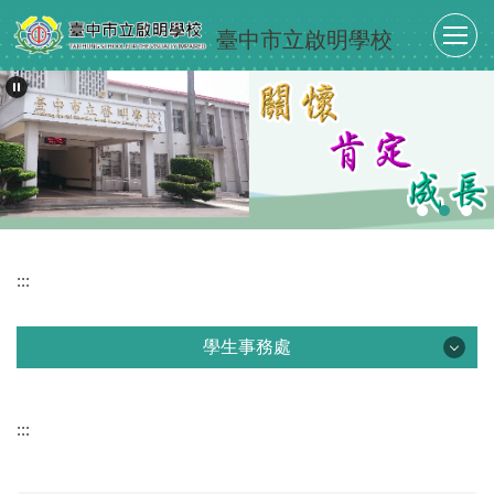
跳
臺中市立啟明學校
到
主
要
內
容
區
:::
學生事務處
學生事務處
:::
最新消息
單位介紹