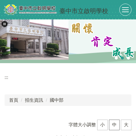
跳
臺中市立啟明學校
到
主
要
內
容
區
:::
首頁
招生資訊
國中部
字體大小調整
小
中
大