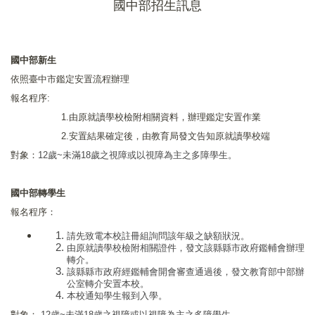
國中部招生訊息
國中部新生
依照臺中市鑑定安置流程辦理
報名程序
:
1.
由原就讀學校檢附相關資料，辦理鑑定安置作業
2.
安置結果確定後，由教育局發文告知原就讀學校端
對象：
12
歲
~
未滿
18
歲之視障或以視障為主之多障學生。
國中部轉學生
報名程序：
請先致電本校註冊組詢問該年級之缺額狀況。
由原就讀學校檢附相關證件，發文該縣縣市政府鑑輔會辦理
轉介。
該縣縣市政府經鑑輔會開會審查通過後，發文教育部中部辦
公室轉介安置本校。
本校通知學生報到入學。
對象：
12
歲
~
未滿
18
歲之視障或以視障為主之多障學生。