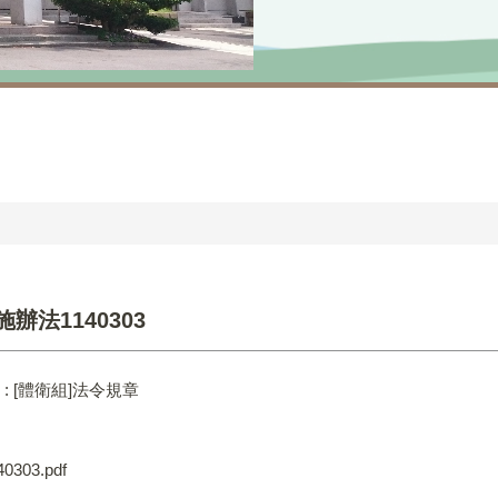
法1140303
:
[體衛組]法令規章
3.pdf