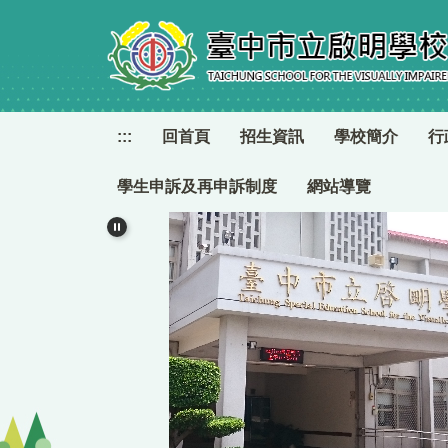
跳
到
主
要
內
容
:::
回首頁
招生資訊
學校簡介
行
區
學生申訴及再申訴制度
網站導覽