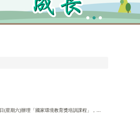
訓課程」，請貴單位協助轉知所轄團體、民營事業、學校、社區及個人踴躍報名參加。