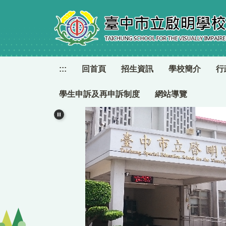
跳
到
主
要
內
容
:::
回首頁
招生資訊
學校簡介
行
區
學生申訴及再申訴制度
網站導覽