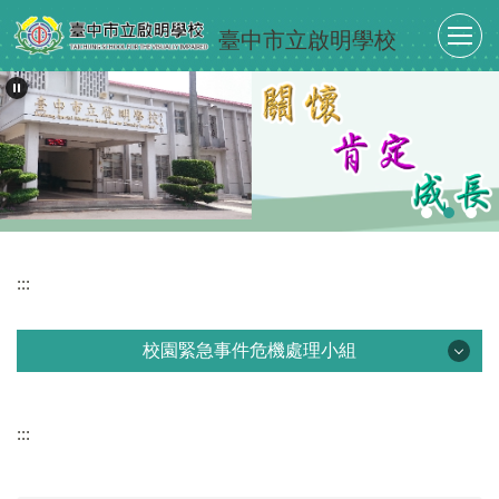
跳
臺中市立啟明學校
到
主
要
內
容
區
:::
校園緊急事件危機處理小組
校園緊急事件危機處理小組
:::
處理辦法
委員名單