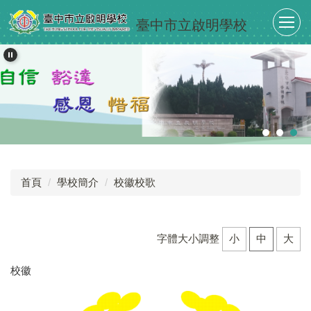
跳
臺中市立啟明學校
到
主
要
內
容
區
首頁
學校簡介
校徽校歌
字體大小調整
小
中
大
校徽