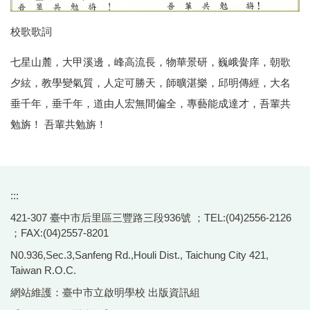
校歌歌詞
七星山麓，大甲溪邊，峰高流長，物華景研，巍峨黌庠，朝歌
夕絃，教學變氣質，人定可勝天，師曠湛樂，邱明傳經，大名
垂千年，垂千年，道由人宏無間偏全，專藝能成達才，吾輩共
勉旃！ 吾輩共勉旃！
:::
421-307 臺中市后里區三豐路三段936號 ；TEL:(04)2556-2126
；FAX:(04)2557-8201
N0.936,Sec.3,Sanfeng Rd.,Houli Dist., Taichung City 421,
Taiwan R.O.C.
網站維護：臺中市立啟明學校 出版資訊組