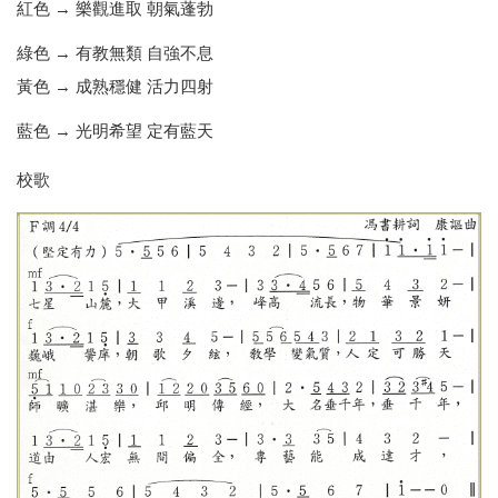
紅色 → 樂觀進取 朝氣蓬勃
綠色 → 有教無類 自強不息
黃色 → 成熟穩健 活力四射
藍色 → 光明希望 定有藍天
校歌