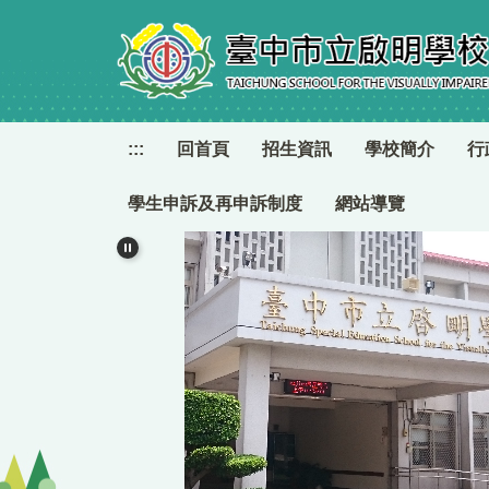
跳
到
主
要
內
容
:::
回首頁
招生資訊
學校簡介
行
區
學生申訴及再申訴制度
網站導覽