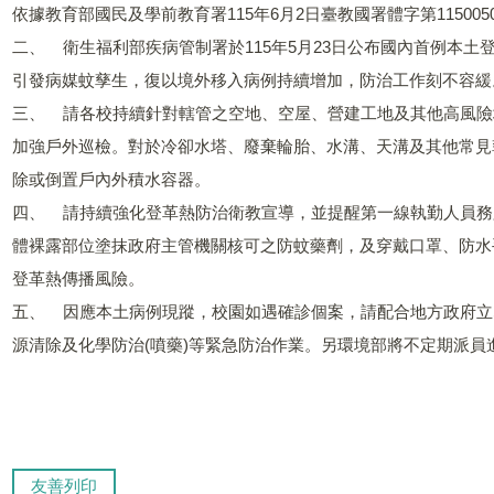
依據教育部國民及學前教育署115年6月2日臺教國署體字第115005
二、 衛生福利部疾病管制署於115年5月23日公布國內首例本
引發病媒蚊孳生，復以境外移入病例持續增加，防治工作刻不容緩
三、 請各校持續針對轄管之空地、空屋、營建工地及其他高風險
加強戶外巡檢。對於冷卻水塔、廢棄輪胎、水溝、天溝及其他常見
除或倒置戶內外積水容器。
四、 請持續強化登革熱防治衛教宣導，並提醒第一線執勤人員務
體裸露部位塗抹政府主管機關核可之防蚊藥劑，及穿戴口罩、防水
登革熱傳播風險。
五、 因應本土病例現蹤，校園如遇確診個案，請配合地方政府立
源清除及化學防治(噴藥)等緊急防治作業。另環境部將不定期派員
友善列印