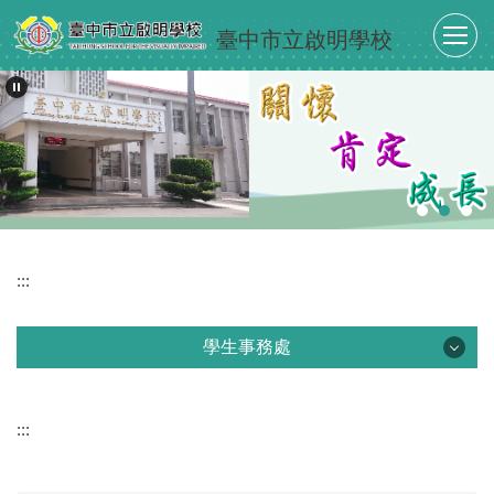
跳
臺中市立啟明學校
到
主
要
內
容
區
:::
學生事務處
學生事務處
:::
最新消息
單位介紹