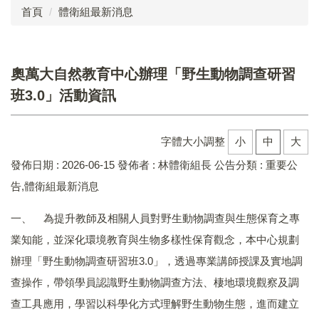
首頁
體衛組最新消息
成員介紹
工作執掌
奧萬大自然教育中心辦理「野生動物調查研習
法令規章
班3.0」活動資訊
業務成果
字體大小調整
小
中
大
表單下載
發佈日期 :
2026-06-15
發佈者 :
林體衛組長
公告分類 :
重要公
訓育組
告,體衛組最新消息
生教組
一、 為提升教師及相關人員對野生動物調查與生態保育之專
業知能，並深化環境教育與生物多樣性保育觀念，本中心規劃
體衛組
辦理「野生動物調查研習班3.0」，透過專業講師授課及實地調
學生懲戒委員會
查操作，帶領學員認識野生動物調查方法、棲地環境觀察及調
查工具應用，學習以科學化方式理解野生動物生態，進而建立
性別平等教育委員會