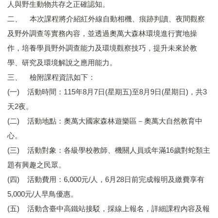
人與野生動物共存之正確認知。
校園緊急事件危機處理小組
二、 本次課程將介紹紅外線自動相機、痕跡判讀、夜間觀察
人權法治暨品德教育推行委員會
及野外調查等實務內容，並透過奧萬大森林環境進行實地操
作，培養學員野外調查能力及環境觀察技巧，提升未來於教
交通安全教育委員會
學、研究及環境解說之應用能力。
伙食委員會
三、 檢附課程資訊如下：
(一) 活動時間：115年8月7日(星期五)至8月9日(星期日)，共3
體育發展委員會
天2夜。
衛生暨健康促進委員會
(二) 活動地點：奧萬大國家森林遊樂區－奧萬大自然教育中
心。
推動環境教育委員會
(三) 活動對象：各級學校教師、機關人員或年滿16歲對蛇類主
題有興趣之民眾。
(四) 活動費用：6,000元/人，6月28日前完成報明及繳費享有
5,000元/人早鳥優惠。
(五) 活動含臺中高鐵站接駁，採線上報名，詳細課程內容及報