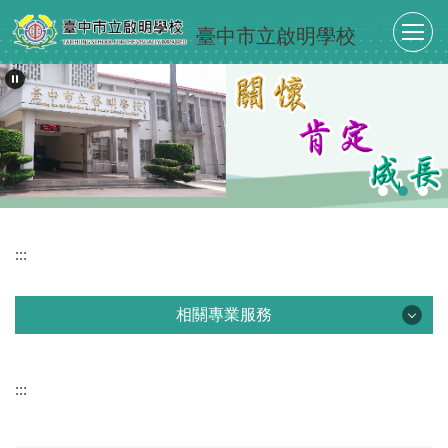
跳
臺中市立啟明學校
到
主
要
內
容
區
:::
相關專業服務
相關專業服務
:::
認識視覺障礙
視障學習輔具