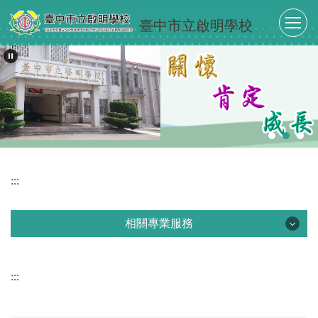
跳
臺中市立啟明學校
到
主
要
內
容
區
:::
相關專業服務
相關專業服務
:::
認識視覺障礙
視障學習輔具