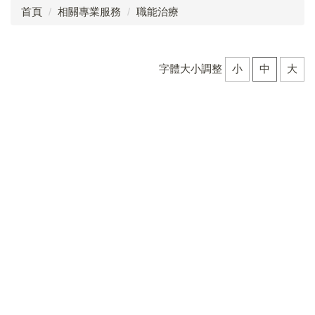
首頁
相關專業服務
職能治療
點字自學手冊
心理諮商
字體大小調整
小
中
大
定向行動
職能治療
物理治療
語言治療
社工服務
臺中市視覺障礙教育服務計畫