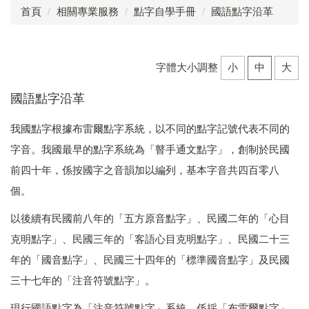
首頁
相關專業服務
點字自學手冊
國語點字沿革
點字自學手冊
心理諮商
字體大小調整
小
中
大
定向行動
國語點字沿革
職能治療
我國點字根據布雷爾點字系統，以不同的點字記號代表不同的
物理治療
字音。我國最早的點字系統為「瞽手通文點字」，創制於民國
前四十年，係按國字之音韻加以編列，基本字音共四百零八
語言治療
個。
社工服務
以後續有民國前八年的「五方原音點字」、民國二年的「心目
臺中市視覺障礙教育服務計畫
克明點字」、民國三年的「客語心目克明點字」、民國二十三
年的「國音點字」、民國三十四年的「標準國音點字」及民國
三十七年的「注音符號點字」。
現行國語點字為「注音符號點字」系統，係採「布雷爾點字」