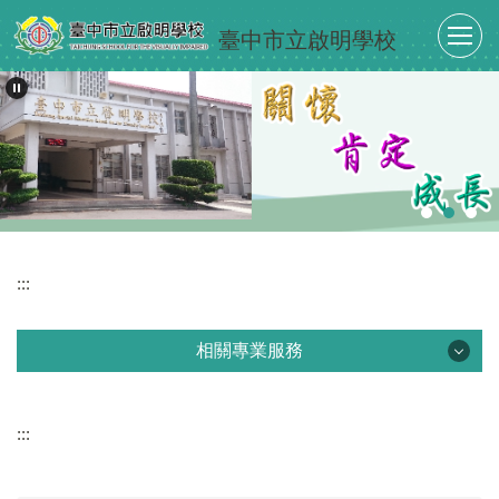
跳
臺中市立啟明學校
到
主
要
內
容
區
:::
相關專業服務
相關專業服務
:::
認識視覺障礙
視障學習輔具