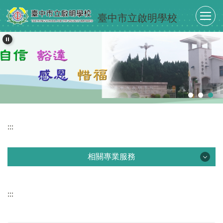
跳
臺中市立啟明學校
到
主
要
內
容
區
:::
相關專業服務
相關專業服務
:::
認識視覺障礙
視障學習輔具