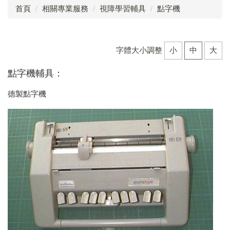
首頁
相關專業服務
視障學習輔具
點字機
點字自學手冊
心理諮商
字體大小調整
小
中
大
定向行動
點字機輔具：
職能治療
德製點字機
物理治療
語言治療
社工服務
臺中市視覺障礙教育服務計畫