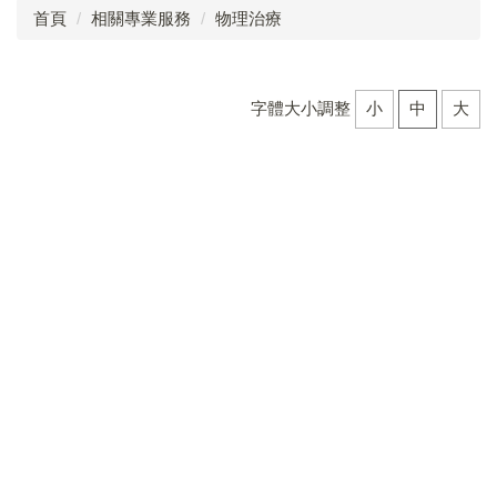
首頁
相關專業服務
物理治療
點字自學手冊
心理諮商
字體大小調整
小
中
大
定向行動
職能治療
物理治療
語言治療
社工服務
臺中市視覺障礙教育服務計畫