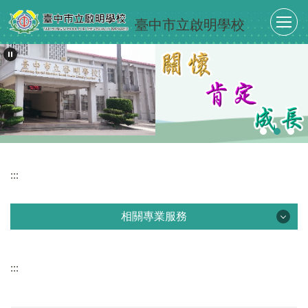
跳
臺中市立啟明學校
到
主
要
內
容
區
:::
相關專業服務
相關專業服務
:::
認識視覺障礙
視障學習輔具