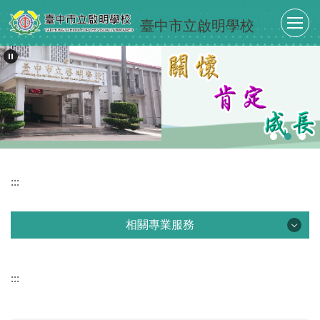
跳
臺中市立啟明學校
到
主
要
內
容
區
:::
相關專業服務
相關專業服務
:::
認識視覺障礙
視障學習輔具