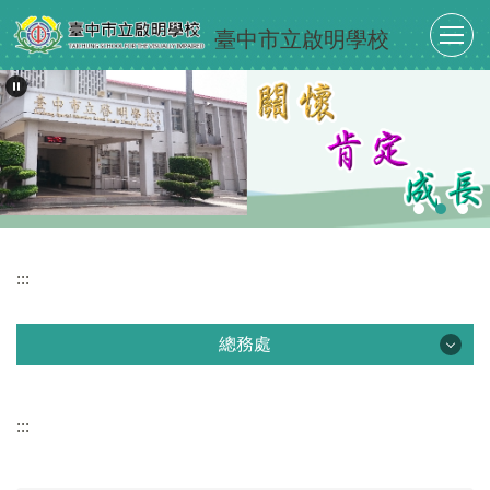
跳
臺中市立啟明學校
到
主
要
內
容
區
:::
總務處
總務處
:::
最新消息
單位介紹