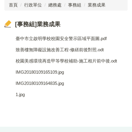
首頁
行政單位
總務處
事務組
業務成果
成員介紹
[事務組]業務成果
工作執掌
法令規章
臺中市立啟明學校校園安全警示區域平面圖.pdf
表單下載
致善樓無障礙設施改善工程-修繕前後對照.odt
校園美感環境再造甲等學校補助-施工相片前中後.odt
文書組
IMG20180109165109.jpg
出納組
IMG20180109164835.jpg
事務組
1.jpg
無障礙設施推動委員會
節約能源推動小組
校園安全警示區域平面圖