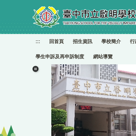
跳
到
主
要
內
容
:::
回首頁
招生資訊
學校簡介
行
區
學生申訴及再申訴制度
網站導覽