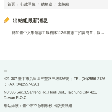
首頁
行政單位
總務處
出納組
成員介紹
出納組最新消息
工作執掌
法令規章
轉知臺中文學館志工服務隊112年度志工招募簡章，報名自即日起至112年9月25日(一)止，歡迎有興趣的民眾踴躍參加。
表單下載
文書組
出納組
:::
事務組
421-307 臺中市后里區三豐路三段936號 ；TEL:(04)2556-2126
；FAX:(04)2557-8201
無障礙設施推動委員會
N0.936,Sec.3,Sanfeng Rd.,Houli Dist., Taichung City 421,
節約能源推動小組
Taiwan R.O.C.
網站維護：臺中市立啟明學校 出版資訊組
校園安全警示區域平面圖