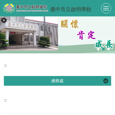
跳
臺中市立啟明學校
到
主
要
內
容
區
:::
總務處
總務處
:::
最新消息
單位介紹