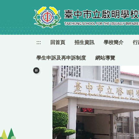
跳
到
主
要
內
容
:::
回首頁
招生資訊
學校簡介
行
區
學生申訴及再申訴制度
網站導覽