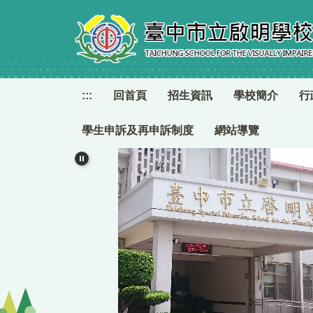
跳
到
主
要
內
容
:::
回首頁
招生資訊
學校簡介
行
區
學生申訴及再申訴制度
網站導覽