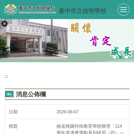
跳
臺中市立啟明學校
到
主
要
內
容
區
:::
消息公佈欄
2026-08-07
檢送桃園特殊教育學校辦理「114
學年度適應運動系列研習（四）—