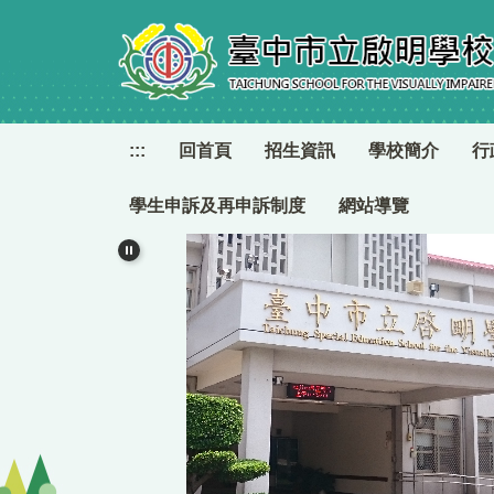
跳
到
主
要
內
容
:::
回首頁
招生資訊
學校簡介
行
區
學生申訴及再申訴制度
網站導覽