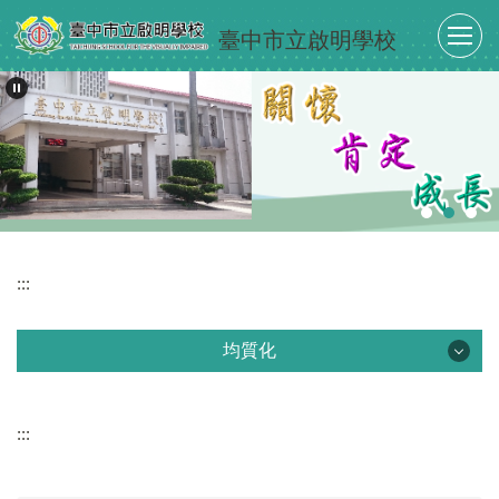
跳
臺中市立啟明學校
到
主
要
內
容
區
:::
均質化
均質化
:::
均質化成果
計畫緣起