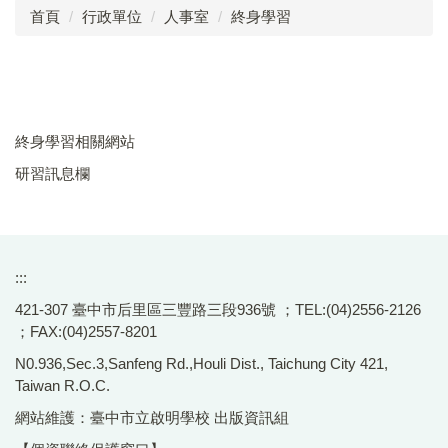
首頁
行政單位
人事室
終身學習
成員介紹
工作執掌
分層負責明細表
終身學習相關網站
法令規章
研習訊息欄
退休服務
表單下載
:::
差勤系統
421-307 臺中市后里區三豐路三段936號 ；TEL:(04)2556-2126
；FAX:(04)2557-8201
甄選專區
N0.936,Sec.3,Sanfeng Rd.,Houli Dist., Taichung City 421,
員工協助
Taiwan R.O.C.
網站維護：臺中市立啟明學校 出版資訊組
性別主流化