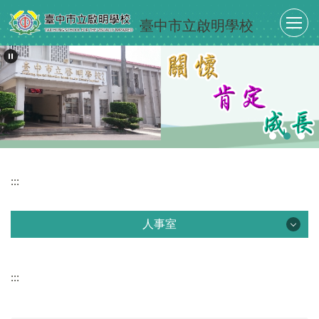
跳
臺中市立啟明學校
到
主
要
內
容
區
:::
人事室
人事室
:::
最新消息
單位介紹