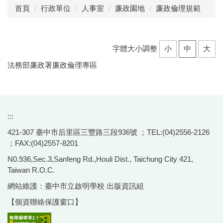
首頁
行政單位
人事室
廉政園地
廉政倫理規範
成員介紹
工作執掌
字體大小調整
小
中
大
分層負責明細表
法務部廉政署廉政倫理專區
法令規章
退休服務
:::
表單下載
421-307 臺中市后里區三豐路三段936號 ；TEL:(04)2556-2126
；FAX:(04)2557-8201
差勤系統
N0.936,Sec.3,Sanfeng Rd.,Houli Dist., Taichung City 421,
甄選專區
Taiwan R.O.C.
網站維護：臺中市立啟明學校 出版資訊組
員工協助
【個資聯絡保護窗口】
性別主流化