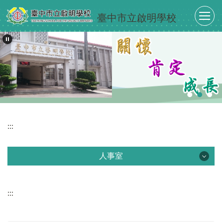
跳
臺中市立啟明學校
到
主
要
內
容
區
:::
人事室
人事室
:::
最新消息
單位介紹