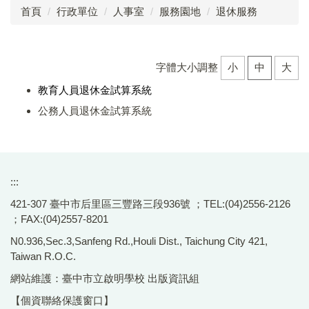
首頁
行政單位
人事室
服務園地
退休服務
成員介紹
工作執掌
字體大小調整
小
中
大
分層負責明細表
教育人員退休金試算系統
公務人員退休金試算系統
法令規章
退休服務
表單下載
:::
421-307 臺中市后里區三豐路三段936號 ；TEL:(04)2556-2126
差勤系統
；FAX:(04)2557-8201
甄選專區
N0.936,Sec.3,Sanfeng Rd.,Houli Dist., Taichung City 421,
Taiwan R.O.C.
員工協助
網站維護：臺中市立啟明學校 出版資訊組
性別主流化
【個資聯絡保護窗口】