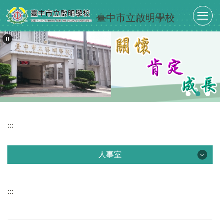
跳
臺中市立啟明學校
到
主
要
內
容
區
:::
人事室
人事室
:::
最新消息
單位介紹