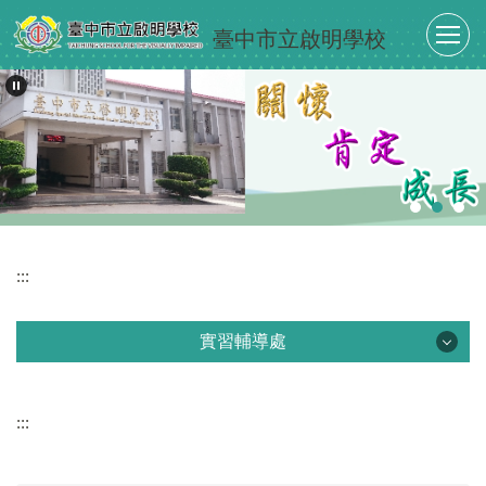
跳
臺中市立啟明學校
到
主
要
內
容
區
:::
實習輔導處
實習輔導處
:::
最新消息
單位介紹