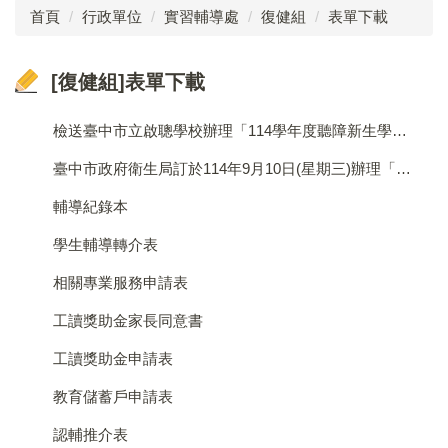
首頁
行政單位
實習輔導處
復健組
表單下載
成員介紹
[復健組]表單下載
工作執掌
法令規章
檢送臺中市立啟聰學校辦理「114學年度聽障新生學習適應輔導座談會」實施計畫1份，請轉知所屬人員報名參加，並惠 予公（差）假登記，請查照。
業務成果
臺中市政府衛生局訂於114年9月10日(星期三)辦理「114年自殺防治教育訓練」，請各校轉知所屬踴躍報名參加，並惠予參訓人員公(差)假登記及課務排代，請查照。
輔導紀錄本
表單下載
學生輔導轉介表
實習就業輔導組
相關專業服務申請表
復健組
工讀獎助金家長同意書
承辦臺中市視覺障礙教育服務計畫
工讀獎助金申請表
學生申訴及再申訴制度
教育儲蓄戶申請表
認輔推介表