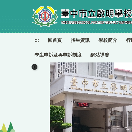
跳
到
主
要
內
容
:::
回首頁
招生資訊
學校簡介
行
區
學生申訴及再申訴制度
網站導覽