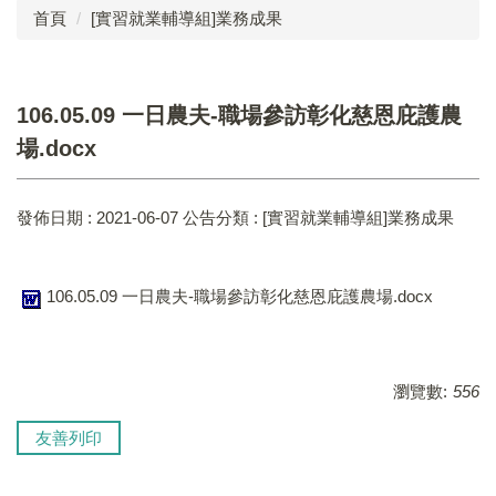
首頁
[實習就業輔導組]業務成果
成員介紹
工作執掌
106.05.09 一日農夫-職場參訪彰化慈恩庇護農
法令規章
場.docx
業務成果
發佈日期 :
2021-06-07
公告分類 :
[實習就業輔導組]業務成果
表單下載
實習就業輔導組
106.05.09 一日農夫-職場參訪彰化慈恩庇護農場.docx
復健組
承辦臺中市視覺障礙教育服務計畫
瀏覽數:
556
學生申訴及再申訴制度
友善列印