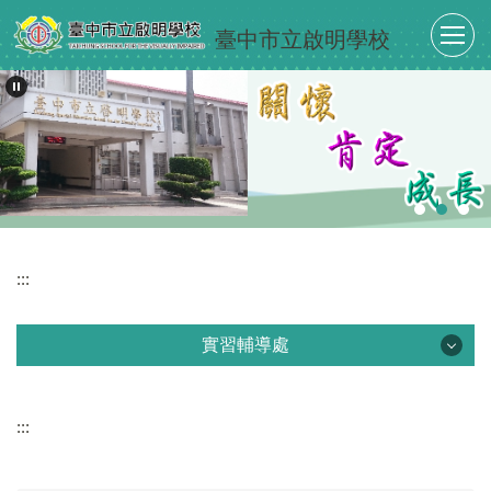
跳
臺中市立啟明學校
到
主
要
內
容
區
:::
實習輔導處
實習輔導處
:::
最新消息
單位介紹