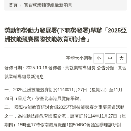
首頁
實習就業輔導組最新消息
成員介紹
工作執掌
勞動部勞動力發展署(下稱勞發署)舉辦「2025亞
法令規章
洲技能競賽國際技能教育研討會」
業務成果
字體大小調整
小
中
大
表單下載
發佈日期 :
2025-10-16
發佈者 :
黃就業輔導組長
公告分類 :
實習
實習就業輔導組
就業輔導組最新消息
復健組
一、2025亞洲技能競賽訂於114年11月27日（星期四）至11月
29日（星期六）假臺北南港展覽館舉辦。
承辦臺中市視覺障礙教育服務計畫
二、 國際技能教育研討會係2025亞洲技能競賽之重要周邊活動
學生申訴及再申訴制度
之一，為推動技能教育國際交流，該署訂於114年11月27日（星
期四）15時至17時假南港展覽館1館504BC會議室辦理該研討