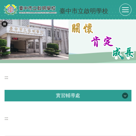
跳
臺中市立啟明學校
到
主
要
內
容
區
:::
實習輔導處
實習輔導處
:::
最新消息
單位介紹