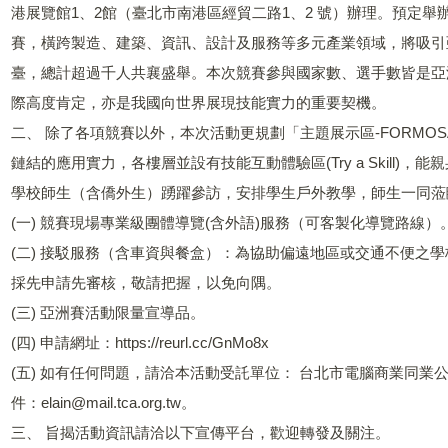
港展覽館1、2館（臺北市南港區經貿二路1、2 號）辦理。預定舉
賽，橫跨製造、建築、資訊、設計及服務等多元產業領域，將吸引
臺，總計超過千人共襄盛舉。本次競賽參與國家數、選手數皆是亞
際高度肯定，亦是我國向世界展現技能實力的重要契機。
二、 除了各項競賽以外，本次活動更規劃「主題展示區-FORMO
鏈結的應用實力，各樓層並設有技能互動體驗區(Try a Skill
學校師生（含僑外生）踴躍參訪，安排學生戶外教學，師生一同蒞
(一) 競賽現場專業級團體導覽(含外語)服務（可客製化導覽路線）
(二) 接駁服務（含車資與餐盒）：為協助偏遠地區或交通不便之
採先申請先審核，敬請把握，以免向隅。
(三) 亞洲賽活動限量宣導品。
(四) 申請網址：https://reurl.cc/GnMo8x
(五) 如有任何問題，請洽本活動受託單位： 台北市電腦商業同業公會林
件：elain@mail.tca.org.tw。
三、 旨揭活動資訊請洽以下宣傳平台，歡迎轉發及關注。