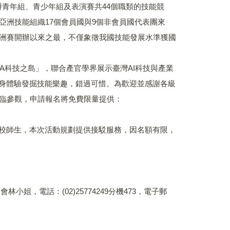
辦青年組、青少年組及表演賽共44個職類的技能競
亞洲技能組織17個會員國與9個非會員國代表團來
洲賽開辦以來之最，不僅象徵我國技能發展水準獲國
SA科技之島」，聯合產官學界展示臺灣AI科技與產業
)，能親身體驗發掘技能樂趣，錯過可惜。為歡迎並感謝各級
臨參觀，申請報名將免費限量提供：
。
學校師生，本次活動規劃提供接駁服務，因名額有限，
小姐，電話：(02)25774249分機473，電子郵