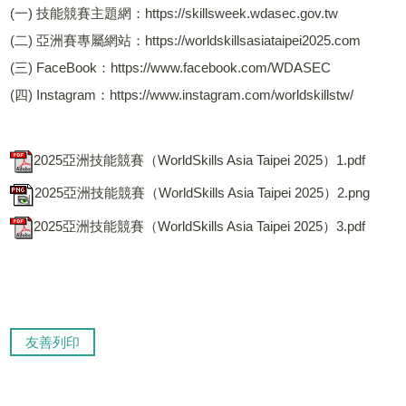
(一) 技能競賽主題網：https://skillsweek.wdasec.gov.tw
(二) 亞洲賽專屬網站：https://worldskillsasiataipei2025.com
(三) FaceBook：https://www.facebook.com/WDASEC
(四) Instagram：https://www.instagram.com/worldskillstw/
2025亞洲技能競賽（WorldSkills Asia Taipei 2025）1.pdf
2025亞洲技能競賽（WorldSkills Asia Taipei 2025）2.png
2025亞洲技能競賽（WorldSkills Asia Taipei 2025）3.pdf
友善列印