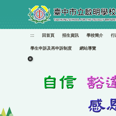
跳
到
主
要
內
容
:::
回首頁
招生資訊
學校簡介
行
區
學生申訴及再申訴制度
網站導覽