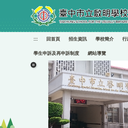
跳
到
主
要
內
容
:::
回首頁
招生資訊
學校簡介
行
區
學生申訴及再申訴制度
網站導覽