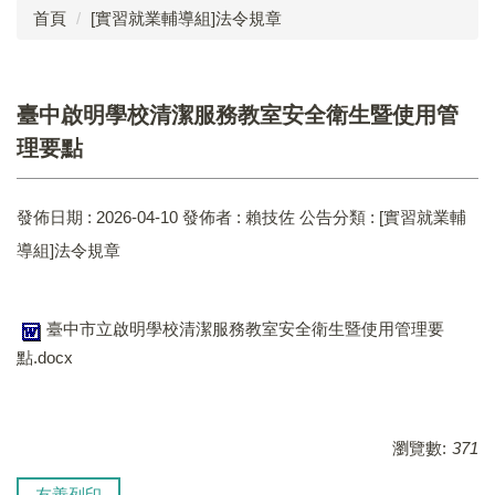
首頁
[實習就業輔導組]法令規章
成員介紹
工作執掌
臺中啟明學校清潔服務教室安全衛生暨使用管
法令規章
理要點
業務成果
發佈日期 :
2026-04-10
發佈者 :
賴技佐
公告分類 :
[實習就業輔
表單下載
導組]法令規章
實習就業輔導組
復健組
臺中市立啟明學校清潔服務教室安全衛生暨使用管理要
點.docx
承辦臺中市視覺障礙教育服務計畫
學生申訴及再申訴制度
瀏覽數:
371
友善列印