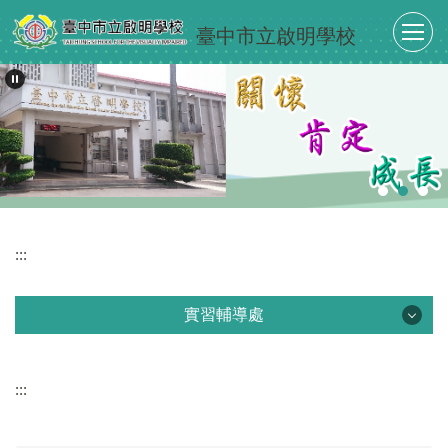
跳
臺中市立啟明學校
到
主
要
內
容
區
:::
實習輔導處
實習輔導處
:::
最新消息
單位介紹