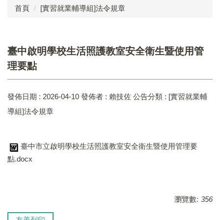
首頁
[實習就業輔導組]法令規章
成員介紹
工作執掌
臺中啟明學校生活照護教室安全衛生暨使用管
法令規章
理要點
業務成果
發佈日期 :
2026-04-10
發佈者 :
賴技佐
公告分類 :
[實習就業輔
表單下載
導組]法令規章
實習就業輔導組
復健組
臺中市立啟明學校生活照護教室安全衛生暨使用管理要
點.docx
承辦臺中市視覺障礙教育服務計畫
學生申訴及再申訴制度
瀏覽數:
356
友善列印