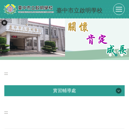
跳
臺中市立啟明學校
到
主
要
內
容
區
:::
實習輔導處
實習輔導處
:::
最新消息
單位介紹