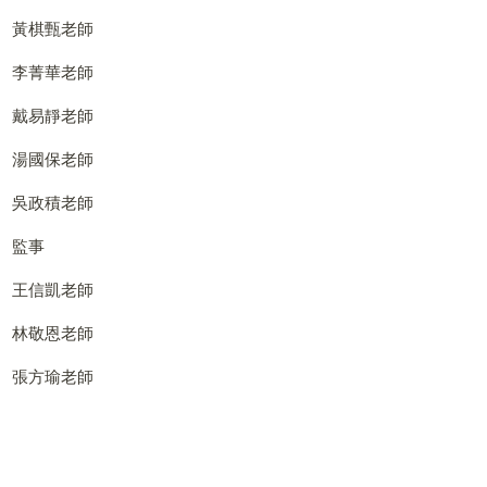
黃棋甄老師
李菁華老師
戴易靜老師
湯國保老師
吳政積老師
監事
王信凱老師
林敬恩老師
張方瑜老師