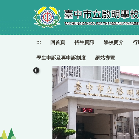
跳
到
主
要
內
容
:::
回首頁
招生資訊
學校簡介
行
區
學生申訴及再申訴制度
網站導覽