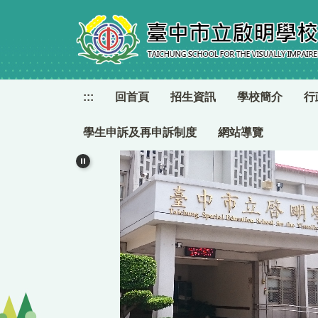
跳
到
主
要
內
容
:::
回首頁
招生資訊
學校簡介
行
區
學生申訴及再申訴制度
網站導覽