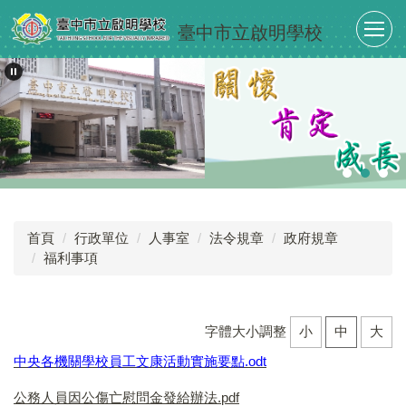
跳
臺中市立啟明學校
到
主
要
內
容
區
首頁
行政單位
人事室
法令規章
政府規章
福利事項
字體大小調整
小
中
大
中央各機關學校員工文康活動實施要點.odt
公務人員因公傷亡慰問金發給辦法.pdf