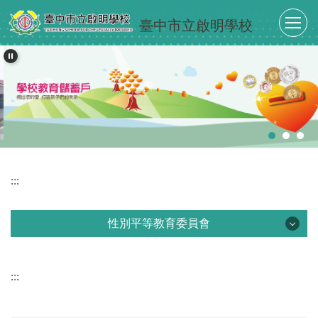
跳
臺中市立啟明學校
到
主
要
內
容
區
:::
性別平等教育委員會
性別平等教育委員會
:::
工作計畫
性別平等規定