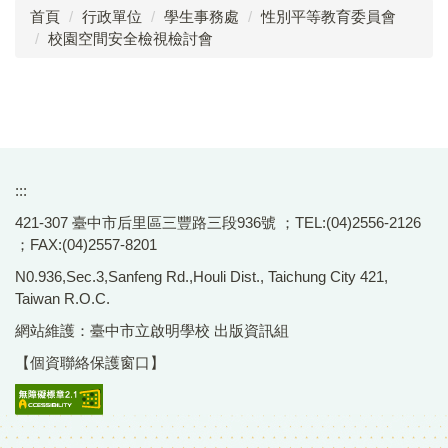
首頁
行政單位
學生事務處
性別平等教育委員會
校園空間安全檢視檢討會
性別教育委員名單
學生懷孕事件輔導
校外相關資源
教材與教案
:::
校內活動花絮
421-307 臺中市后里區三豐路三段936號 ；TEL:(04)2556-2126
；FAX:(04)2557-8201
表格下載
N0.936,Sec.3,Sanfeng Rd.,Houli Dist., Taichung City 421,
性平事件申請調查及申復
Taiwan R.O.C.
網站維護：臺中市立啟明學校 出版資訊組
校園危險地圖
【個資聯絡保護窗口】
校園空間安全檢視檢討會