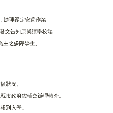
，辦理鑑定安置作業
發文告知原就讀學校端
障為主之多障學生。
缺額狀況。
縣縣市政府鑑輔會辦理轉介。
生報到入學。