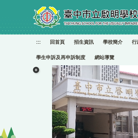
跳
到
主
要
內
容
:::
回首頁
招生資訊
學校簡介
行
區
學生申訴及再申訴制度
網站導覽