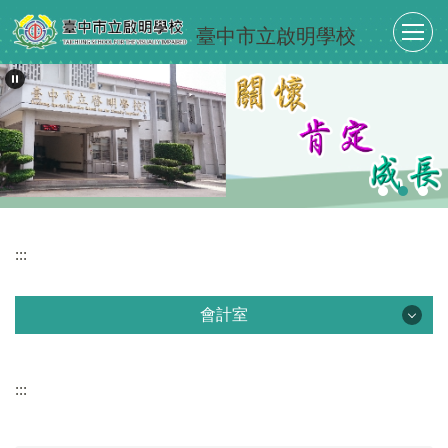
跳
臺中市立啟明學校
到
主
要
內
容
區
:::
會計室
會計室
:::
最新消息
單位介紹