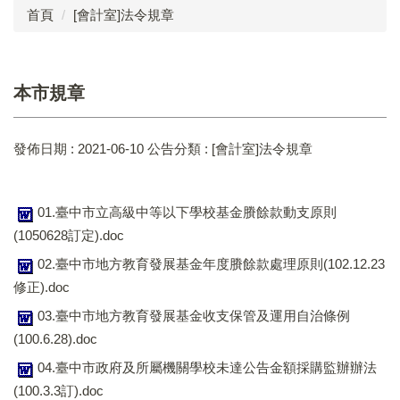
首頁
[會計室]法令規章
成員介紹
工作執掌
本市規章
法令規章
發佈日期 :
2021-06-10
公告分類 :
[會計室]法令規章
表單下載
基金報表查詢-國立
01.臺中市立高級中等以下學校基金賸餘款動支原則
會計報表公告
(1050628訂定).doc
02.臺中市地方教育發展基金年度賸餘款處理原則(102.12.23
請購系統(請以IE登入)
修正).doc
03.臺中市地方教育發展基金收支保管及運用自治條例
(100.6.28).doc
04.臺中市政府及所屬機關學校未達公告金額採購監辦辦法
(100.3.3訂).doc