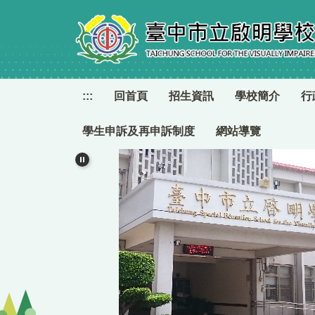
跳
到
主
要
內
容
:::
回首頁
招生資訊
學校簡介
行
區
學生申訴及再申訴制度
網站導覽