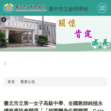
跳
臺中市立啟明學校
到
主
要
內
容
區
:::
首頁
重要公告
臺北市立第一女子高級中學、全國教師純植永
續推廣協會辦理「「校園變身生態樂園—Gaia