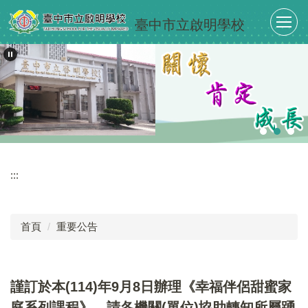
跳
臺中市立啟明學校
到
主
要
內
容
區
:::
首頁
重要公告
謹訂於本(114)年9月8日辦理《幸福伴侶甜蜜家
庭系列課程》，請各機關(單位)協助轉知所屬踴