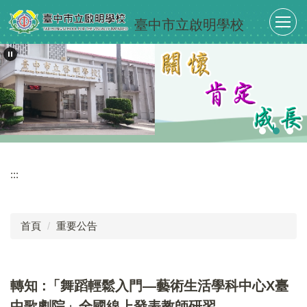
跳
臺中市立啟明學校
到
主
要
內
容
區
:::
首頁
重要公告
轉知 :「舞蹈輕鬆入門—藝術生活學科中心X臺
中歌劇院」全國線上發表教師研習