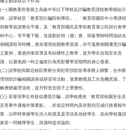
極主動採取以下作為:
(一) 國教署所發展之高級中等以下學校反詐騙教育課程教學模組示
例，請學校至「教育部詐騙防制專區」、「教育部國民中小學課程
與教學資源整合平臺」及「教育部國民及學前教育署公民與社會學
科中心」等平臺下載，並規劃於朝（週）會、班級導師時間或結合
相關課程等時機，善加運用前開教學資源，亦可蒐整相關遭受詐騙
之案例，透過持衡宣導及有結構性之教學，提升學生自我安全意
識，以避免因一時之偏差行為而影響學習期間的身心發展。
(二) 請學校與鄰近轄區警察分局犯罪預防宣導承辦人聯繫，合作辦
理預防詐騙相關講座或研習等活動，落實教職員工生危機意識，了
解應變處理流程，提升對危安因子之警覺性。
(三) 若發現學生有疑似遭受詐騙，請學校應依「教育部校園安全及
災害事件通報作業要點」，於規定時間內及依類別完成行政通報作
業，以即時掌握學生涉入程度及是否涉及他校學生，並由學校邀請
家長一同輔導學生，與適時提供協助。