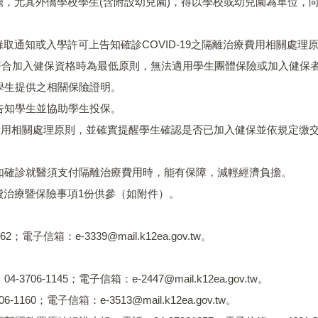
費經濟負擔，尤其外僑學校學生(含附設幼兒園)，得以學校或幼兒園為單
於錄取通知或入學許可上告知確診COVID-19之隔離治療費用相關
符合加入健保資格時為最低原則，無法適用學生團體保險或加入健保
學生提供之相關保險證明。
告知學生並協助學生投保。
療費用相關處理原則，並確實提醒學生確認是否已加入健保並依規定缴
如確診就醫須支付隔離治療費用時，能有保障，減輕經濟負擔。
自費治療暨保險事項1份供參（如附件）。
信箱：e-3339@mail.k12ea.gov.tw。
145；電子信箱：e-2447@mail.k12ea.gov.tw。
；電子信箱：e-3513@mail.k12ea.gov.tw。