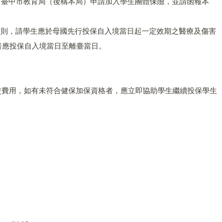
位，向臺中市教育局（後稱本局）申請加入學生團體保險，並請函報本
處理原則，請學生應於母國先行投保自入境當日起一定效期之醫療及傷害
者應投保自入境當日至離臺當日。
交費用，如有未符合健保加保資格者，應立即協助學生繼續投保學生