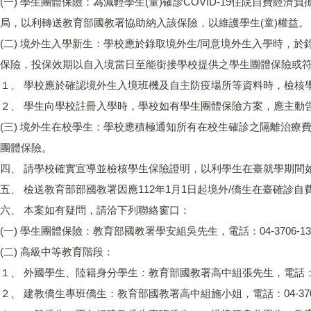
(一) 學生團體保險：為減輕學生(童)確診COVID-19住院自
局，以利轉送教育部國教署協助納入該保險，以維護學生(童)權益。
(二) 境外生入學新生：學校應於錄取境外生/同意境外生入學時，
保險，投保效期以自入境當日至能銜接學校提供之學生團體保險或
１、 學校應於確認境外生入境班機及自主防疫場所等資料時，檢核
２、 學生向學校註冊入學時，學校如有學生團體保險方案，應主動
(三) 境外生在校學生：學校應積極通知所有在校生確診之隔離治
團體保險。
四、 請學校確實宣導並檢核學生保險證明，以利學生在臺就學期間
五、 檢送教育部部國教署因應112年1月1日起境外/僑生在臺確診
六、 本案如有疑問，請洽下列聯絡窗口：
(一) 學生團體保險：教育部國教署學安組吳先生，電話：04-3706-1362；電子
(二) 高級中等教育階段：
１、 外國學生、陸籍身分學生：教育部國教署高中組張先生，電話：04-3706-1
２、 建教僑生專班僑生：教育部國教署高中組施小姐，電話：04-3706-1160